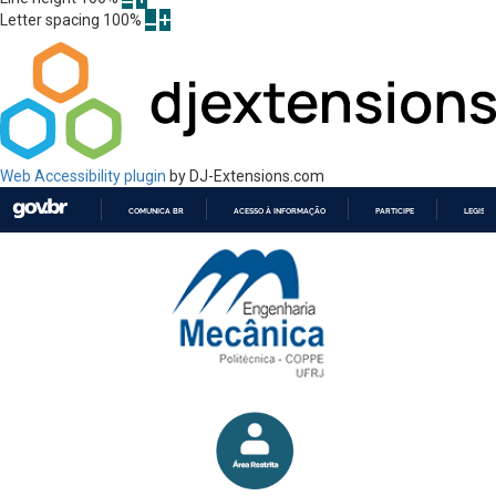
Letter spacing
100
%
Web Accessibility plugin
by DJ-Extensions.com
COMUNICA BR
ACESSO À INFORMAÇÃO
PARTICIPE
LEGISL
IR
PARA
O
CONTEÚDO