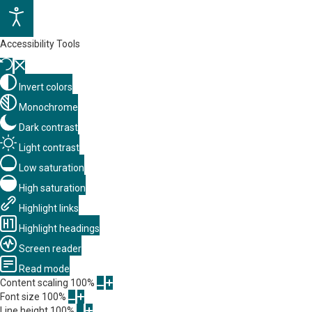
Accessibility Tools
Invert colors
Monochrome
Dark contrast
Light contrast
Low saturation
High saturation
Highlight links
Highlight headings
Screen reader
Read mode
Content scaling
100
%
Font size
100
%
Line height
100
%