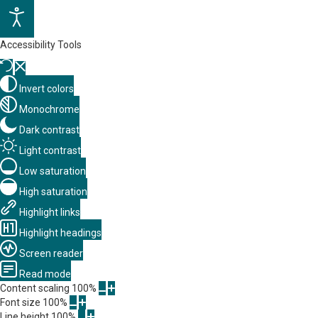
Accessibility Tools
Invert colors
Monochrome
Dark contrast
Light contrast
Low saturation
High saturation
Highlight links
Highlight headings
Screen reader
Read mode
Content scaling
100
%
Font size
100
%
Line height
100
%