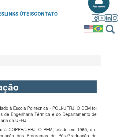
ES
LINKS ÚTEIS
CONTATO
ação
lado à Escola Politécnica - POLI/UFRJ. O DEM foi
os de Engenharia Térmica e do Departamento de
aria da UFRJ.
do à COPPE/UFRJ. O PEM, criado em 1965, é o
rdenação dos Programas de Pós-Graduação de