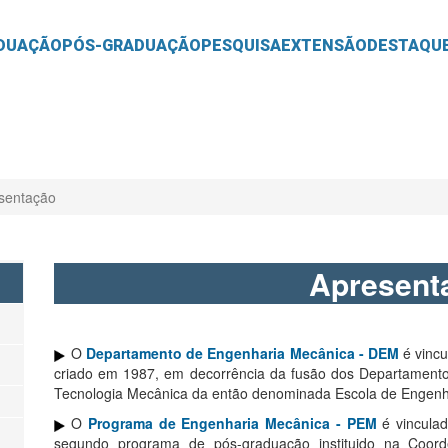
O
CONTEÚDO
DUAÇÃO
PÓS-GRADUAÇÃO
PESQUISA
EXTENSÃO
DESTAQU
sentação
Apresent
O
Departamento de Engenharia Mecânica - DEM
é vincu
criado em 1987, em decorrência da fusão dos Departament
Tecnologia Mecânica da então denominada Escola de Engenh
O
Programa de Engenharia Mecânica - PEM
é vincula
segundo programa de pós-graduação instituido na Coo