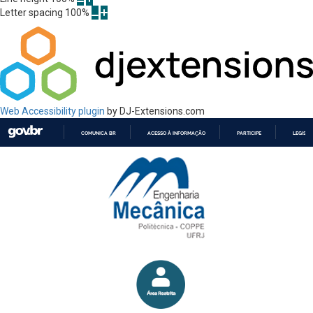
Letter spacing
100
%
Web Accessibility plugin
by DJ-Extensions.com
COMUNICA BR
ACESSO À INFORMAÇÃO
PARTICIPE
LEGISL
IR
PARA
O
CONTEÚDO