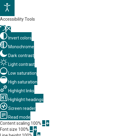
Accessibility Tools
Invert colors
Monochrome
Dark contrast
Light contrast
Low saturation
High saturation
Highlight links
Highlight headings
Screen reader
Read mode
Content scaling
100
%
Font size
100
%
Line height
100
%