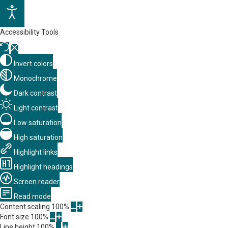
Accessibility Tools
Invert colors
Monochrome
Dark contrast
Light contrast
Low saturation
High saturation
Highlight links
Highlight headings
Screen reader
Read mode
Content scaling
100
%
Font size
100
%
Line height
100
%