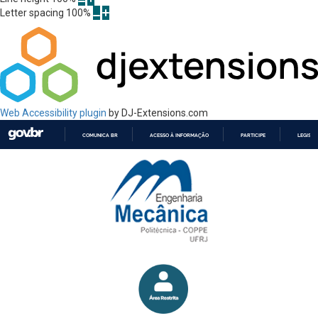
Letter spacing
100
%
Web Accessibility plugin
by DJ-Extensions.com
COMUNICA BR
ACESSO À INFORMAÇÃO
PARTICIPE
LEGISL
IR
PARA
O
CONTEÚDO