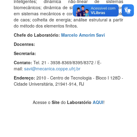
inteligentes; dinâmica não-linear de sistemas
biomecânicos; dinâmica de sistemas não-suaves; caos
em sistemas mecânicos e controle, incluindo o controle
de caos; colheita de energia; análise estrutural a partir
do método dos elementos finitos.
Chefe do Laboratório:
Marcelo Amorim Savi
Docentes:
Secretaria:
Contato:
Tel. 21 - 3938-8369/8395/8372 / E-
mail:
savi@mecanica.coppe.ufrj.br
Endereço:
2010 - Centro de Tecnologia - Bloco I 128D -
Cidade Universitária, 21941-914, RJ
Acesse o
Site
do
Laboratório
AQUI
!