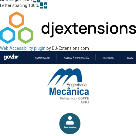
Letter spacing
100
%
Web Accessibility plugin
by DJ-Extensions.com
COMUNICA BR
ACESSO À INFORMAÇÃO
PARTICIPE
LEGISL
IR
PARA
O
CONTEÚDO