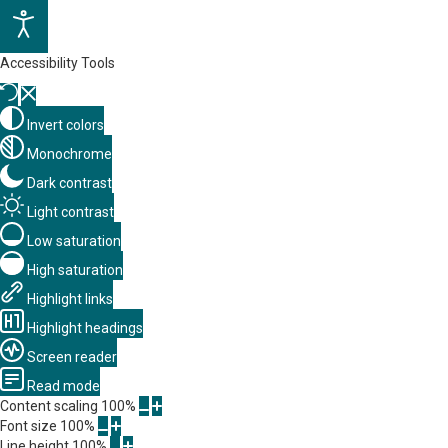
Accessibility Tools
Invert colors
Monochrome
Dark contrast
Light contrast
Low saturation
High saturation
Highlight links
Highlight headings
Screen reader
Read mode
Content scaling
100
%
Font size
100
%
Line height
100
%