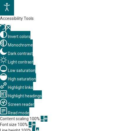
Accessibility Tools
Invert colors
Monochrome
Dark contrast
Light contrast
Low saturation
High saturation
Highlight links
Highlight headings
Screen reader
Read mode
Content scaling
100
%
Font size
100
%
Line height
100
%