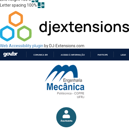
Letter spacing
100
%
Web Accessibility plugin
by DJ-Extensions.com
COMUNICA BR
ACESSO À INFORMAÇÃO
PARTICIPE
LEGISL
IR
PARA
O
CONTEÚDO