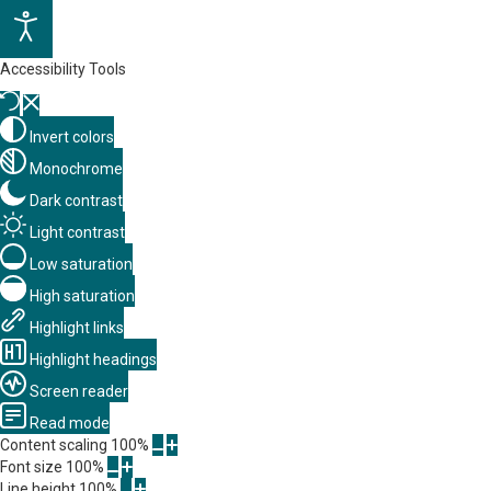
Accessibility Tools
Invert colors
Monochrome
Dark contrast
Light contrast
Low saturation
High saturation
Highlight links
Highlight headings
Screen reader
Read mode
Content scaling
100
%
Font size
100
%
Line height
100
%