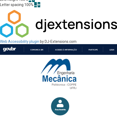
Letter spacing
100
%
Web Accessibility plugin
by DJ-Extensions.com
COMUNICA BR
ACESSO À INFORMAÇÃO
PARTICIPE
LEGISL
IR
PARA
O
CONTEÚDO