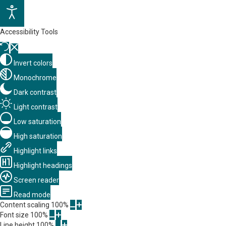
Accessibility Tools
Invert colors
Monochrome
Dark contrast
Light contrast
Low saturation
High saturation
Highlight links
Highlight headings
Screen reader
Read mode
Content scaling
100
%
Font size
100
%
Line height
100
%