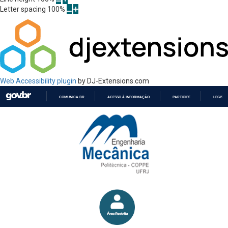
Letter spacing
100
%
Web Accessibility plugin
by DJ-Extensions.com
COMUNICA BR
ACESSO À INFORMAÇÃO
PARTICIPE
LEGISL
IR
PARA
O
CONTEÚDO