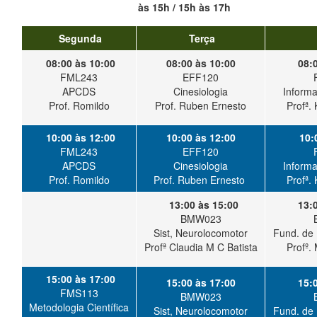
às 15h / 15h às 17h
Segunda
Terça
08:00 às 10:00
08:00 às 10:00
08:
FML243
EFF120
APCDS
Cinesiologia
Inform
Prof. Romildo
Prof. Ruben Ernesto
Profª.
10:00 às 12:00
10:00 às 12:00
10:
FML243
EFF120
APCDS
Cinesiologia
Inform
Prof. Romildo
Prof. Ruben Ernesto
Profª.
13:00 às 15:00
13:
BMW023
Sist, Neurolocomotor
Fund. de 
Profª Claudia M C Batista
Profº.
15:00 às 17:00
15:00 às 17:00
15:
FMS113
BMW023
Metodologia Científica
Sist, Neurolocomotor
Fund. de 