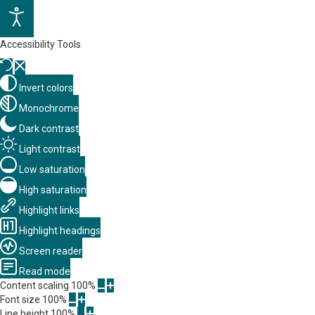
Accessibility Tools
Invert colors
Monochrome
Dark contrast
Light contrast
Low saturation
High saturation
Highlight links
Highlight headings
Screen reader
Read mode
Content scaling
100
%
Font size
100
%
Line height
100
%