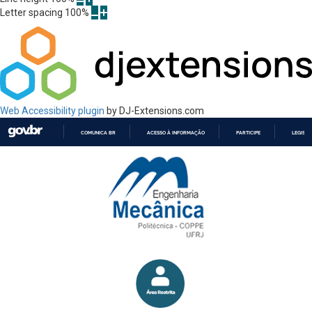
Letter spacing
100
%
Web Accessibility plugin
by DJ-Extensions.com
COMUNICA BR
ACESSO À INFORMAÇÃO
PARTICIPE
LEGISL
IR
PARA
O
CONTEÚDO