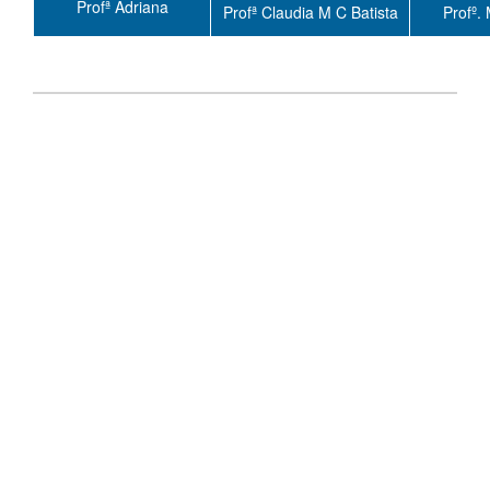
Profª Adriana
Profª Claudia M C Batista
Profº.