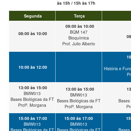
às 15h / 15h às 17h
Segunda
Terça
09:00 às 10:00
BQM 147
08:00 às 10:00
08
Bioquímica
Prof. Julio Alberto
10
10:00 às 12:00
História e Fun
Pr
13:00 às 15:00
13:00 às 15:00
13
BMW013
BMW013
Bases Biológicas da FT
Bases Biológicas da FT
Bases 
Profª. Morgana
Profª. Morgana
Pr
15:00 às 17:00
15:00 às 17:00
15
BMW013
BMW013
Bases Biológicas da FT
Bases Biológicas da FT
Bases 