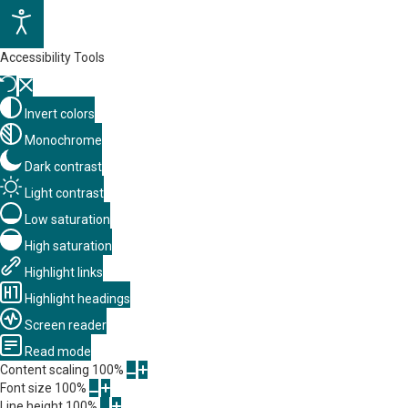
Accessibility Tools
Invert colors
Monochrome
Dark contrast
Light contrast
Low saturation
High saturation
Highlight links
Highlight headings
Screen reader
Read mode
Content scaling
100
%
Font size
100
%
Line height
100
%