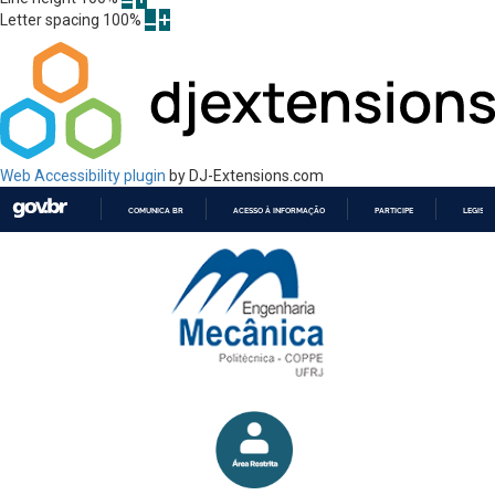
Letter spacing
100
%
Web Accessibility plugin
by DJ-Extensions.com
COMUNICA BR
ACESSO À INFORMAÇÃO
PARTICIPE
LEGISL
IR
PARA
O
CONTEÚDO