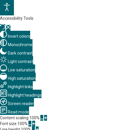
Accessibility Tools
Invert colors
Monochrome
Dark contrast
Light contrast
Low saturation
High saturation
Highlight links
Highlight headings
Screen reader
Read mode
Content scaling
100
%
Font size
100
%
Line height
100
%