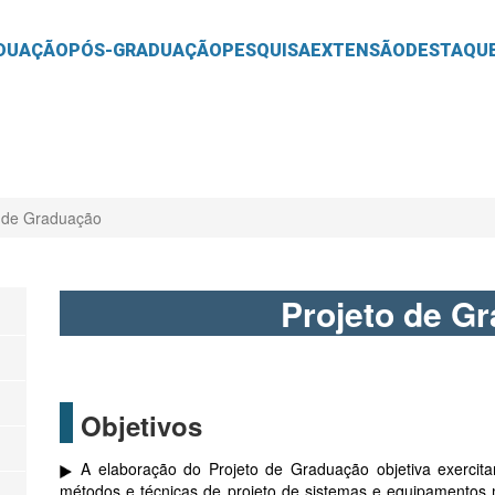
O
CONTEÚDO
DUAÇÃO
PÓS-GRADUAÇÃO
PESQUISA
EXTENSÃO
DESTAQU
o de Graduação
Projeto de G
Objetivos
A elaboração do Projeto de Graduação objetiva exercita
métodos e técnicas de projeto de sistemas e equipamentos