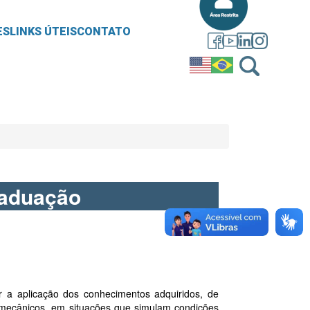
ES
LINKS ÚTEIS
CONTATO
raduação
r a aplicação dos conhecimentos adquiridos, de
 mecânicos, em situações que simulam condições