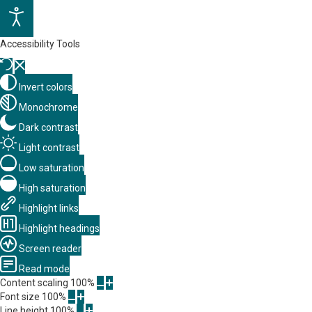
Accessibility Tools
Invert colors
Monochrome
Dark contrast
Light contrast
Low saturation
High saturation
Highlight links
Highlight headings
Screen reader
Read mode
Content scaling
100
%
Font size
100
%
Line height
100
%