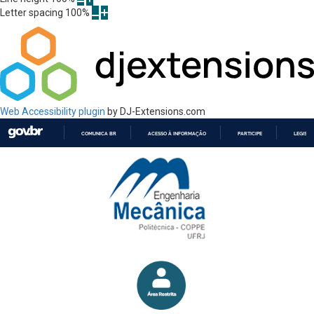
Letter spacing
100
%
Web Accessibility plugin
by DJ-Extensions.com
COMUNICA BR
ACESSO À INFORMAÇÃO
PARTICIPE
LEGISL
IR
PARA
O
CONTEÚDO