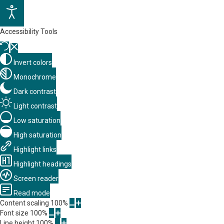
Accessibility Tools
Invert colors
Monochrome
Dark contrast
Light contrast
Low saturation
High saturation
Highlight links
Highlight headings
Screen reader
Read mode
Content scaling
100
%
Font size
100
%
Line height
100
%