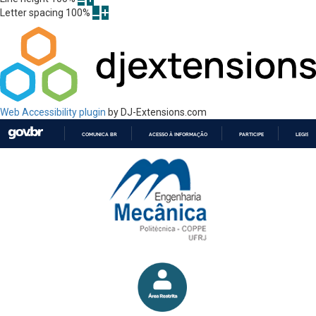
Letter spacing
100
%
Web Accessibility plugin
by DJ-Extensions.com
COMUNICA BR
ACESSO À INFORMAÇÃO
PARTICIPE
LEGISL
IR
PARA
O
CONTEÚDO