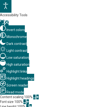
Accessibility Tools
Invert colors
Monochrome
Dark contrast
Light contrast
Low saturation
High saturation
Highlight links
Highlight headings
Screen reader
Read mode
Content scaling
100
%
Font size
100
%
Line height
100
%