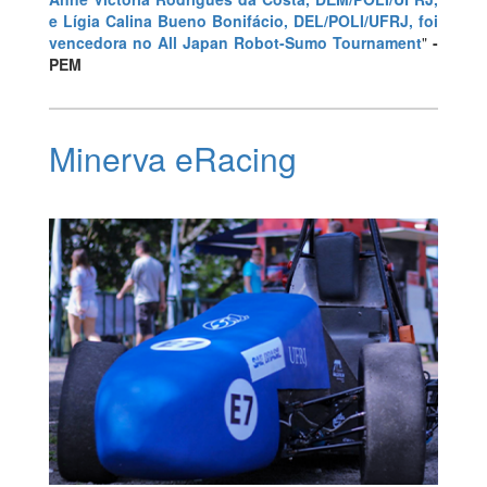
e Lígia Calina Bueno Bonifácio, DEL/POLI/UFRJ, foi
vencedora no All Japan Robot-Sumo Tournament
"
-
PEM
Minerva eRacing