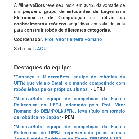
A
MinervaBots
teve seu início em
2012
, da vontade de
um
pequeno grupo de estudantes de Engenharia
Eletrônica e de Computação
de
utilizar os
conhecimentos teóricos
adquiridos em sala de aula
para
construir robôs de diferentes categorias
.
Coordenador:
Prof. Vitor Ferreira Romano
Saiba mais
AQUI
.
Destaques da equipe:
"
Conheça a MinervaBots, equipe de robótica da
UFRJ que viaja o Brasil e o mundo competindo com
robôs feitos pelos próprios alunos
"
- UFRJ
"
MinervaBots, equipe de competição da Escola
Politécnica da UFRJ, orientada pelo Prof. Vitor
Romano do DEM/POLI/UFRJ, leva título em torneio
de robótica no Japão
"
- PEM
"
MinervaBots, equipe de competição da Escola
Politécnica da UFRJ, representada pelas alunas
Anne Victória Rodrigues da Costa, DEM/POLI/UFRJ,