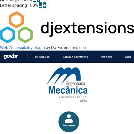
Letter spacing
100
%
Web Accessibility plugin
by DJ-Extensions.com
COMUNICA BR
ACESSO À INFORMAÇÃO
PARTICIPE
LEGISL
IR
PARA
O
CONTEÚDO