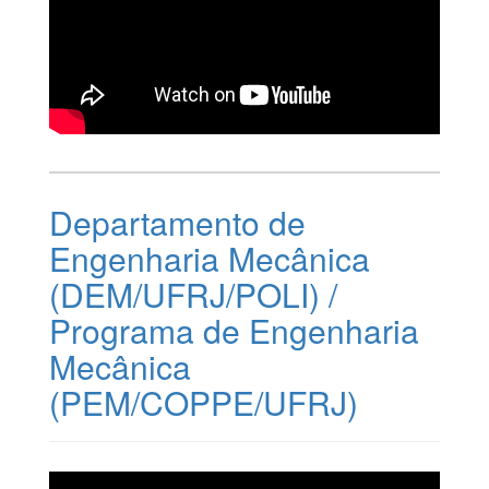
Departamento de
Engenharia Mecânica
(DEM/UFRJ/POLI) /
Programa de Engenharia
Mecânica
(PEM/COPPE/UFRJ)