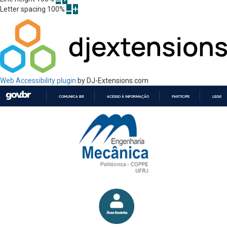
Letter spacing
100
%
Web Accessibility plugin
by DJ-Extensions.com
COMUNICA BR
ACESSO À INFORMAÇÃO
PARTICIPE
LEGISL
IR
PARA
O
CONTEÚDO