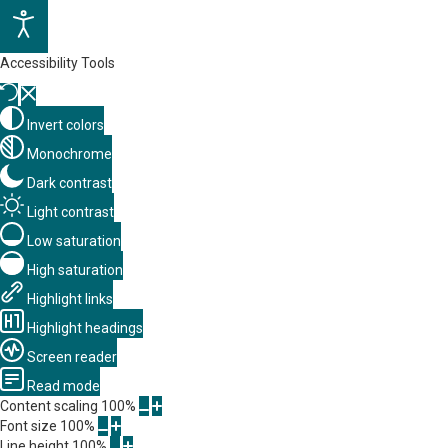
Accessibility Tools
Invert colors
Monochrome
Dark contrast
Light contrast
Low saturation
High saturation
Highlight links
Highlight headings
Screen reader
Read mode
Content scaling
100
%
Font size
100
%
Line height
100
%