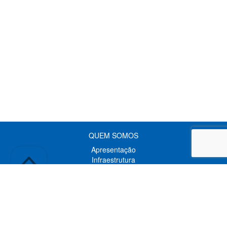
QUEM SOMOS
Apresentação
Infraestrutura
Coordenação
Docentes
Pesquisadores
Técnicos Administrativos
Representantes Discentes
Discentes